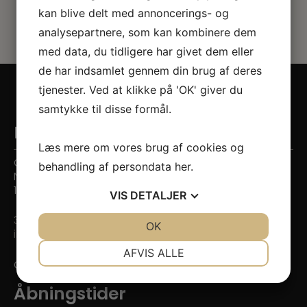
kan blive delt med annoncerings- og
analysepartnere, som kan kombinere dem
med data, du tidligere har givet dem eller
de har indsamlet gennem din brug af deres
tjenester. Ved at klikke på 'OK' giver du
samtykke til disse formål.
Kontaktinformation
Læs mere om vores brug af cookies og
Citytandlægerne
behandling af persondata
her
.
Nygade 7
1164 København K
VIS
DETALJER
33 14 52 52
JA
NEJ
OK
JA
NEJ
info@citytandlaege.dk
NØDVENDIGE
PRÆFERENCER
AFVIS ALLE
CVR: 38990926
JA
NEJ
JA
NEJ
Åbningstider
MARKETING
STATISTIK