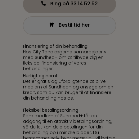
Ring på 33 14 52 52
Bestil tid her
Finansiering af din behandling
Hos City Tandlægerne samarbejder vi
med Sundhed+ om at tilbyde dig en
fleksibel finansiering af vores
behandlinger.
Hurtigt og nemt
Det er gratis og uforpligtende at blive
medlem af Sundhed+ og ansøge om en
kredit, som du kan bruge til at finansiere
din behandling hos os.
Fleksibel betalingsordning
Som medlem af Sundhed+ får du
adgang til en attraktiv betalingsordning,
så du let kan dele betalingen for din
behandling op i mindre bidder. Du
bestemmer selv, hvor meget du vil betale