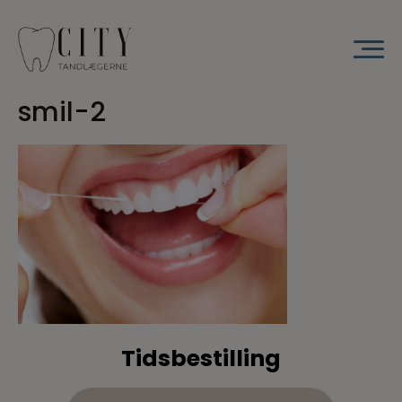
Hop
til
indholdet
smil-2
Tidsbestilling