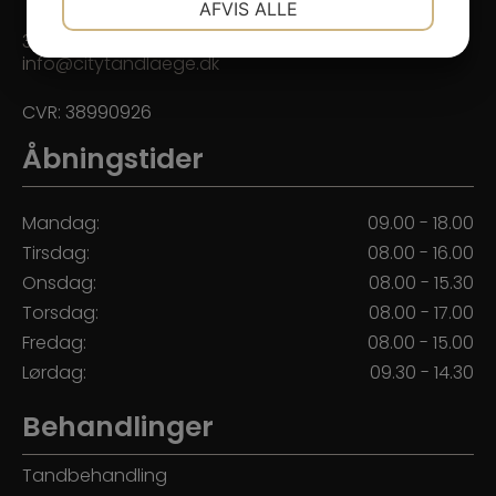
AFVIS ALLE
JA
NEJ
JA
NEJ
33 14 52 52
info@citytandlaege.dk
MARKETING
STATISTIK
CVR: 38990926
Åbningstider
Mandag:
09.00 - 18.00
Tirsdag:
08.00 - 16.00
Onsdag:
08.00 - 15.30
Torsdag:
08.00 - 17.00
Fredag:
08.00 - 15.00
Lørdag:
09.30 - 14.30
Behandlinger
Tandbehandling