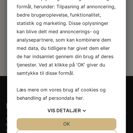
formål, herunder: Tilpasning af annoncering,
bedre brugeroplevelse, funktionalitet,
statistik og marketing. Disse oplysninger
kan blive delt med annoncerings- og
analysepartnere, som kan kombinere dem
med data, du tidligere har givet dem eller
de har indsamlet gennem din brug af deres
tjenester. Ved at klikke på 'OK' giver du
samtykke til disse formål.
Læs mere om vores brug af cookies og
behandling af persondata
her
.
Kontaktinformation
VIS
DETALJER
Citytandlægerne
JA
NEJ
OK
JA
NEJ
Nygade 7
1164 København K
NØDVENDIGE
PRÆFERENCER