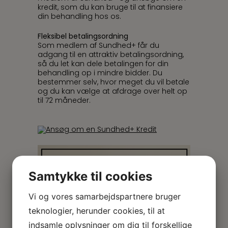
kredit, som du kan bruge til at finansiere
din behandling hos os.
Fleksibel betalingsordning
Som medlem af Sundhed+ får du
adgang til en attraktiv betalingsordning,
så du let kan dele betalingen for din
behandling op i mindre bidder. Du
bestemmer selv, hvor meget du vil betale
og du kan vælge at afdrage over helt op
til 72 måneder.
Samtykke til cookies
Vi og vores samarbejdspartnere bruger
teknologier, herunder cookies, til at
indsamle oplysninger om dig til forskellige