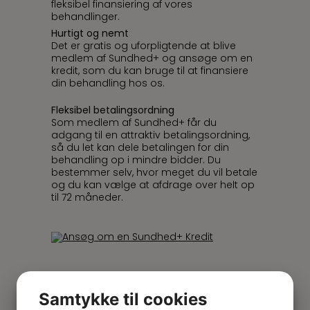
fleksibel finansiering af vores
behandlinger.
Hurtigt og nemt
Det er gratis og uforpligtende at blive
medlem af Sundhed+ og ansøge om en
kredit, som du kan bruge til at finansiere
din behandling hos os.
Fleksibel betalingsordning
Som medlem af Sundhed+ får du
adgang til en attraktiv betalingsordning,
så du let kan dele betalingen for din
behandling op i mindre bidder. Du
bestemmer selv, hvor meget du vil betale
og du kan vælge at afdrage over helt op
til 72 måneder.
Samtykke til cookies