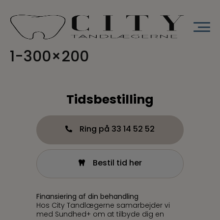
Hop
til
indholdet
1-300×200
Tidsbestilling
Ring på 33 14 52 52
Bestil tid her
Finansiering af din behandling
Hos City Tandlægerne samarbejder vi
med Sundhed+ om at tilbyde dig en