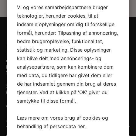
Vi og vores samarbejdspartnere bruger
teknologier, herunder cookies, til at
indsamle oplysninger om dig til forskellige
formål, herunder: Tilpasning af annoncering,
bedre brugeroplevelse, funktionalitet,
Kontaktinformation
statistik og marketing. Disse oplysninger
kan blive delt med annoncerings- og
Citytandlægerne
analysepartnere, som kan kombinere dem
Nygade 7
1164 København K
med data, du tidligere har givet dem eller
de har indsamlet gennem din brug af deres
33 14 52 52
tjenester. Ved at klikke på 'OK' giver du
info@citytandlaege.dk
samtykke til disse formål.
CVR: 38990926
Læs mere om vores brug af cookies og
Åbningstider
behandling af persondata
her
.