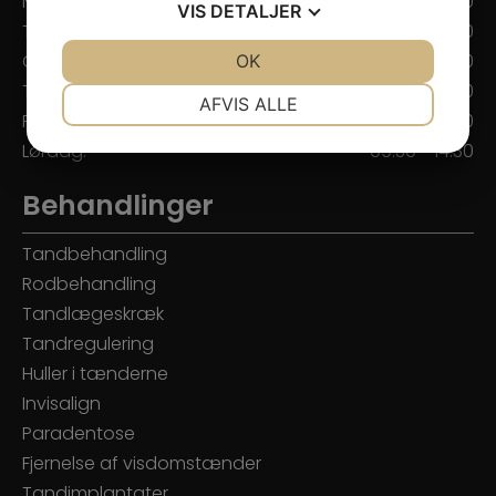
Mandag:
09.00 - 18.00
VIS
DETALJER
Tirsdag:
08.00 - 16.00
JA
NEJ
OK
JA
NEJ
Onsdag:
08.00 - 15.30
Torsdag:
08.00 - 17.00
NØDVENDIGE
PRÆFERENCER
AFVIS ALLE
Fredag:
08.00 - 15.00
JA
NEJ
JA
NEJ
Lørdag:
09.30 - 14.30
MARKETING
STATISTIK
Behandlinger
Tandbehandling
Rodbehandling
Tandlægeskræk
Tandregulering
Huller i tænderne
Invisalign
Paradentose
Fjernelse af visdomstænder
Tandimplantater