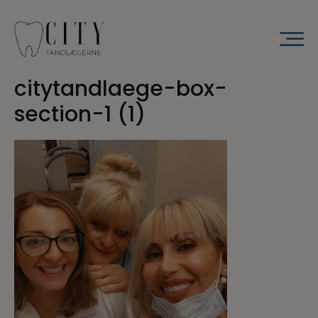
Hop
til
indholdet
citytandlaege-box-
section-1 (1)