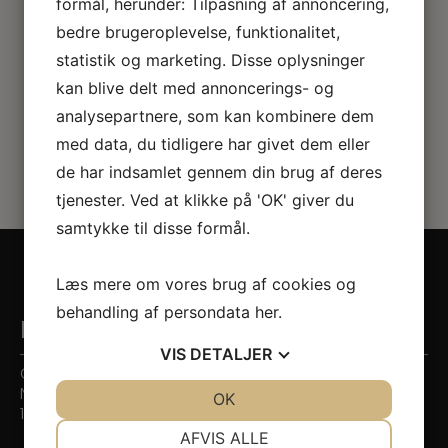
formål, herunder: Tilpasning af annoncering,
bedre brugeroplevelse, funktionalitet,
statistik og marketing. Disse oplysninger
kan blive delt med annoncerings- og
analysepartnere, som kan kombinere dem
med data, du tidligere har givet dem eller
de har indsamlet gennem din brug af deres
tjenester. Ved at klikke på 'OK' giver du
samtykke til disse formål.
Læs mere om vores brug af cookies og
behandling af persondata
her
.
Kontaktinformation
VIS
DETALJER
Citytandlægerne
Nygade 7
JA
NEJ
OK
JA
NEJ
1164 København K
NØDVENDIGE
PRÆFERENCER
AFVIS ALLE