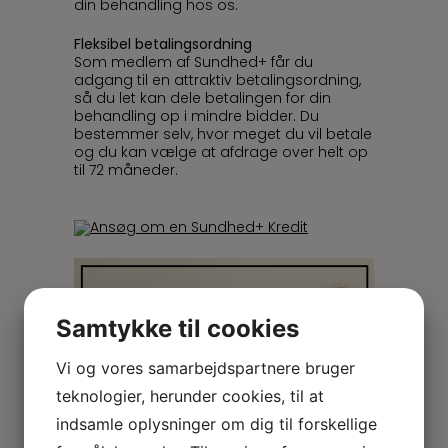
din behandling hos os.
Fleksibel betalingsordning
Som medlem af Sundhed+ får du
adgang til en attraktiv betalingsordning,
så du let kan dele betalingen for din
behandling op i mindre bidder. Du
bestemmer selv, hvor meget du vil betale
og du kan vælge at afdrage over helt op
til 72 måneder.
Samtykke til cookies
Vi og vores samarbejdspartnere bruger
teknologier, herunder cookies, til at
indsamle oplysninger om dig til forskellige