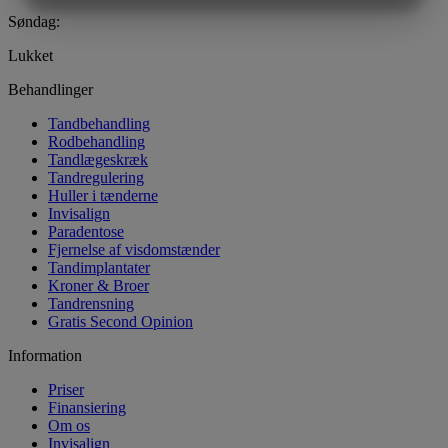
MARKETING
STATISTIK
Søndag:
Lukket
Behandlinger
Tandbehandling
Rodbehandling
Tandlægeskræk
Tandregulering
Huller i tænderne
Invisalign
Paradentose
Fjernelse af visdomstænder
Tandimplantater
Kroner & Broer
Tandrensning
Gratis Second Opinion
Information
Priser
Finansiering
Om os
Invisalign