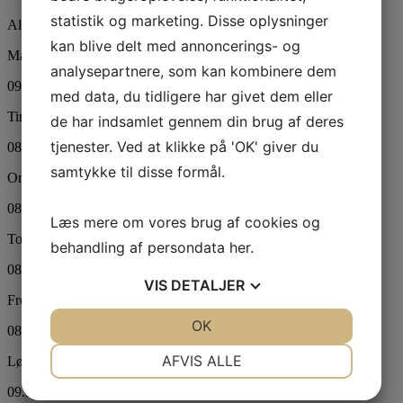
statistik og marketing. Disse oplysninger
Alle
kan blive delt med annoncerings- og
Mandag:
analysepartnere, som kan kombinere dem
09.00 - 18.00
med data, du tidligere har givet dem eller
Tirsdag:
de har indsamlet gennem din brug af deres
tjenester. Ved at klikke på 'OK' giver du
08.00 - 16.00
samtykke til disse formål.
Onsdag:
08.00 - 15.30
Læs mere om vores brug af cookies og
Torsdag:
behandling af persondata
her
.
08.00 - 17.00
VIS
DETALJER
Fredag:
JA
NEJ
OK
JA
NEJ
08.00 - 15.00
NØDVENDIGE
PRÆFERENCER
AFVIS ALLE
Lørdag:
JA
NEJ
JA
NEJ
09.30 - 14.30