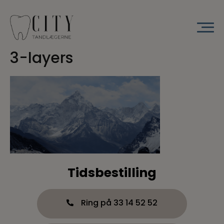
Hop
til
indholdet
3-layers
Tidsbestilling
Ring på 33 14 52 52