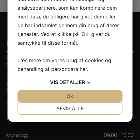
analysepartnere, som kan kombinere dem
med data, du tidligere har givet dem eller
de har indsamlet gennem din brug af deres
tjenester. Ved at klikke på 'OK' giver du
samtykke til disse formål.
Kontaktinformation
Citytandlægerne
Læs mere om vores brug af cookies og
Nygade 7
behandling af persondata
her
.
1164 København K
VIS
DETALJER
33 14 52 52
info@citytandlaege.dk
JA
NEJ
OK
JA
NEJ
CVR: 38990926
NØDVENDIGE
PRÆFERENCER
AFVIS ALLE
Åbningstider
JA
NEJ
JA
NEJ
MARKETING
STATISTIK
Mandag:
09.00 - 18.00