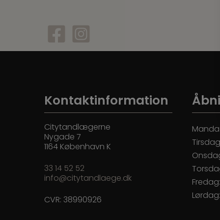
Kontaktinformation
Åbni
Citytandlægerne
Manda
Nygade 7
Tirsdag
1164 København K
Onsda
33 14 52 52
Torsda
info@citytandlaege.dk
Fredag
Lørdag
CVR: 38990926