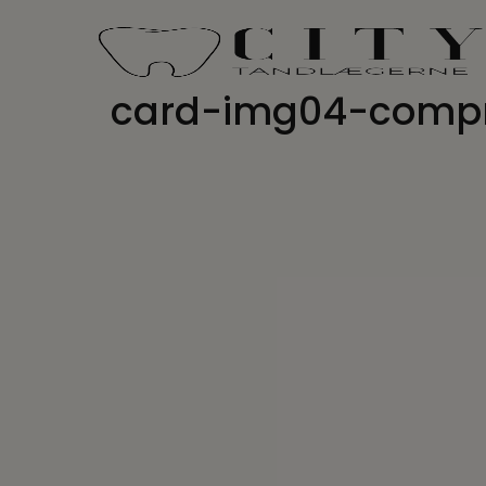
Hop
til
indholdet
card-img04-comp