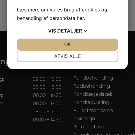
Læs mere om vores brug af cookies og
behandling af persondata
her
.
VIS
DETALJER
JA
NEJ
OK
JA
NEJ
NØDVENDIGE
PRÆFERENCER
AFVIS ALLE
ngstider
Behandlinger
JA
NEJ
JA
NEJ
MARKETING
STATISTIK
Tandbehandling
g:
09.00 - 18.00
Rodbehandling
:
08.00 - 16.00
Tandlægeskræk
g:
08.00 - 15.30
Tandregulering
g:
08.00 - 17.00
Huller i tænderne
:
08.00 - 15.00
Invisalign
:
09.30 - 14.30
Paradentose