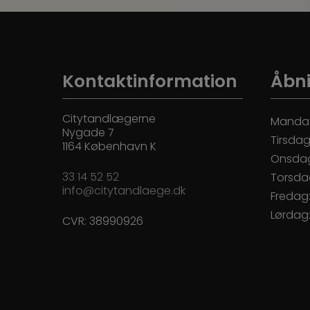
Kontaktinformation
Åbni
Citytandlægerne
Manda
Nygade 7
Tirsdag
1164 København K
Onsda
33 14 52 52
Torsda
info@citytandlaege.dk
Fredag
Lørdag
CVR: 38990926