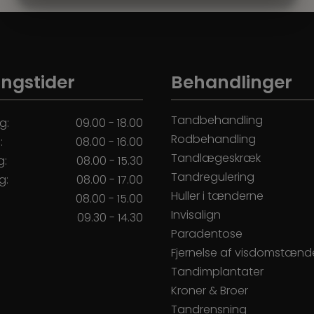
MARKETING
STATISTIK
ngstider
Behandlinger
Tandbehandling
g:
09.00 - 18.00
Rodbehandling
:
08.00 - 16.00
Tandlægeskræk
g:
08.00 - 15.30
Tandregulering
g:
08.00 - 17.00
Huller i tænderne
:
08.00 - 15.00
Invisalign
:
09.30 - 14.30
Paradentose
Fjernelse af visdomstænd
Tandimplantater
Kroner & Broer
Tandrensning