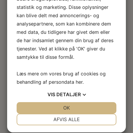
statistik og marketing. Disse oplysninger
kan blive delt med annoncerings- og
analysepartnere, som kan kombinere dem
med data, du tidligere har givet dem eller
de har indsamlet gennem din brug af deres
tjenester. Ved at klikke på 'OK' giver du
samtykke til disse formål.
Læs mere om vores brug af cookies og
behandling af persondata
her
.
VIS
DETALJER
JA
NEJ
OK
JA
NEJ
NØDVENDIGE
PRÆFERENCER
AFVIS ALLE
JA
NEJ
JA
NEJ