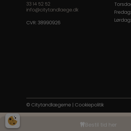
33 14 52 52
Torsda
info@citytandlaege.dk
Fredag
Lørdag
CVR: 38990926
© Citytandlægerne |
Cookiepolitik
Bestil tid her