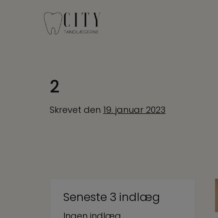
Hop
til
indholdet
2
Skrevet
den
19. januar 2023
Seneste 3 indlæg
Ingen indlæg