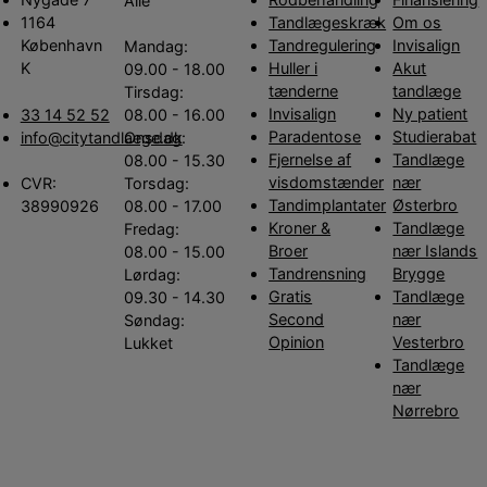
Alle
1164
Tandlægeskræk
Om os
København
Tandregulering
Invisalign
Mandag:
K
Huller i
Akut
09.00 - 18.00
tænderne
tandlæge
Tirsdag:
Invisalign
Ny patient
33 14 52 52
08.00 - 16.00
Paradentose
Studierabat
info@citytandlaege.dk
Onsdag:
Fjernelse af
Tandlæge
08.00 - 15.30
visdomstænder
nær
CVR:
Torsdag:
Tandimplantater
Østerbro
38990926
08.00 - 17.00
Kroner &
Tandlæge
Fredag:
Broer
nær Islands
08.00 - 15.00
Tandrensning
Brygge
Lørdag:
Gratis
Tandlæge
09.30 - 14.30
Second
nær
Søndag:
Opinion
Vesterbro
Lukket
Tandlæge
nær
Nørrebro