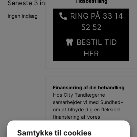
Tidsbestilling
Seneste 3 indlæg
RING PÅ 33 14
Ingen indlæg
52 52
BESTIL TID
HER
Finansiering af din behandling
Hos City Tandlægerne
samarbejder vi med Sundhed+
om at tilbyde dig en fleksibel
finansiering af vores
behandlinger.
Samtykke til cookies
Hurtigt og nemt