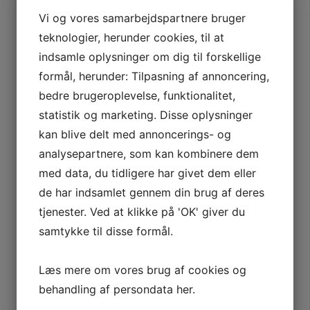
Det er gratis og uforpligtende at
Vi og vores samarbejdspartnere bruger
blive medlem af Sundhed+ og
teknologier, herunder cookies, til at
ansøge om en kredit, som du
indsamle oplysninger om dig til forskellige
kan bruge til at finansiere din
behandling hos os.
formål, herunder: Tilpasning af annoncering,
bedre brugeroplevelse, funktionalitet,
Fleksibel betalingsordning
statistik og marketing. Disse oplysninger
Som medlem af Sundhed+ får
kan blive delt med annoncerings- og
du adgang til en attraktiv
analysepartnere, som kan kombinere dem
betalingsordning, så du let kan
med data, du tidligere har givet dem eller
dele betalingen for din
behandling op i mindre bidder.
de har indsamlet gennem din brug af deres
Du bestemmer selv, hvor meget
tjenester. Ved at klikke på 'OK' giver du
du vil betale og du kan vælge at
samtykke til disse formål.
afdrage over helt op til 72
måneder.
Læs mere om vores brug af cookies og
behandling af persondata
her
.