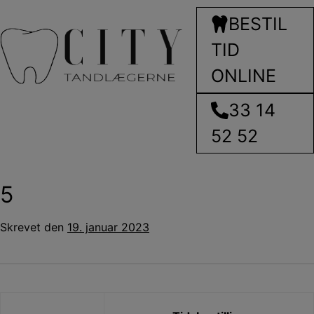
Hop
BESTIL
til
indholdet
TID
ONLINE
33 14
52 52
5
Skrevet
den
19. januar 2023