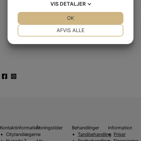
VIS
DETALJER
JA
NEJ
OK
JA
NEJ
NØDVENDIGE
PRÆFERENCER
AFVIS ALLE
JA
NEJ
JA
NEJ
MARKETING
STATISTIK
Kontaktinformation
Åbningstider
Behandlinger
Information
Citytandlægerne
Tandbehandling
Priser
Nygade 7
Rodbehandling
Finansiering